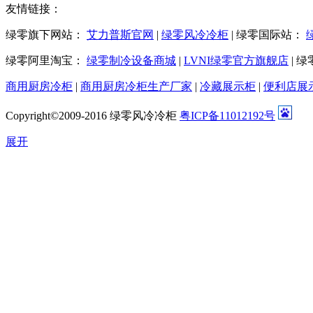
友情链接：
绿零旗下网站：
艾力普斯官网
|
绿零风冷冷柜
|
绿零国际站：
绿零阿里淘宝：
绿零制冷设备商城
|
LVNI绿零官方旗舰店
|
绿
商用厨房冷柜
|
商用厨房冷柜生产厂家
|
冷藏展示柜
|
便利店展
Copyright©2009-2016 绿零风冷冷柜
粤ICP备11012192号
展开