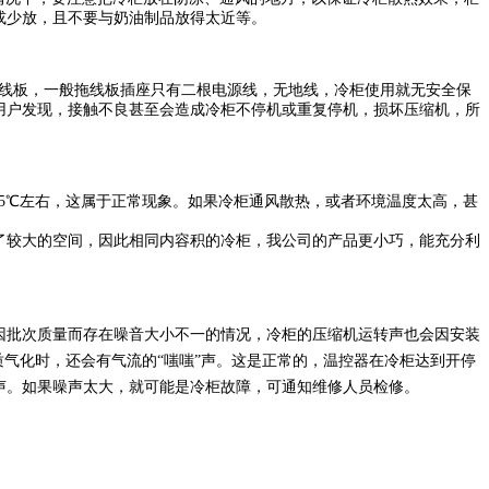
或少放，且不要与奶油制品放得太近等。
用拖线板，一般拖线板插座只有二根电源线，无地线，冷柜使用就无安全保
用户发现，接触不良甚至会造成冷柜不停机或重复停机，损坏压缩机，所
55℃左右，这属于正常现象。如果冷柜通风散热，或者环境温度太高，甚
了较大的空间，因此相同内容积的冷柜，我公司的产品更小巧，能充分利
因批次质量而存在噪音大小不一的情况，冷柜的压缩机运转声也会因安装
气化时，还会有气流的“嗤嗤”声。这是正常的，温控器在冷柜达到开停
声。如果噪声太大，就可能是冷柜故障，可通知维修人员检修。