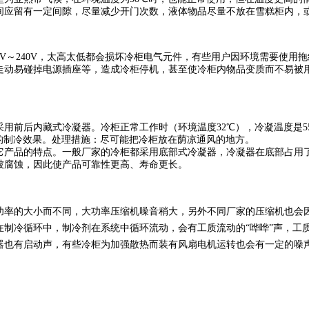
间应留有一定间隙，尽量减少开门次数，液体物品尽量不放在雪糕柜内，
7V～240V，太高太低都会损坏冷柜电气元件，有些用户因环境需要使
走动易碰掉电源插座等，造成冷柜停机，甚至使冷柜内物品变质而不易被
用前后内藏式冷凝器。冷柜正常工作时（环境温度32℃），冷凝温度是
柜的制冷效果。处理措施：尽可能把冷柜放在荫凉通风的地方。
它产品的特点。一般厂家的冷柜都采用底部式冷凝器，冷凝器在底部占用
被腐蚀，因此使产品可靠性更高、寿命更长。
功率的大小而不同，大功率压缩机噪音稍大，另外不同厂家的压缩机也会
制冷循环中，制冷剂在系统中循环流动，会有工质流动的“哗哗”声，工质
器也有启动声，有些冷柜为加强散热而装有风扇电机运转也会有一定的噪