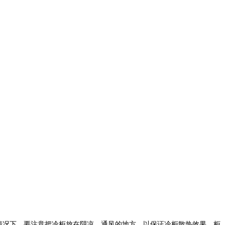
情况下，要注意把冷柜放在阴凉、通风的地方，以保证冷柜散热效果，柜