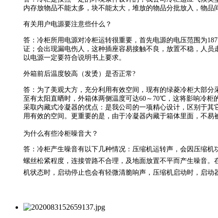
内存放物品不能太多，块不能太大，堆放的物品分批放入，物品
有关用户电源要注意些什么？
答：冷柜所用电源对冷柜运转很重要，首先电源的电压范围为18
证；会出现漏电伤人，这种插座容易接触不良，放置不稳，人员
以电源一定要符合说明书上要求。
外箱前后温度较高（发烫）是否正常?
答：为了美观大方，充分利用有效空间，现有的绿菱冷柜大部分采
至有太阳直晒时，外箱体两侧温度可达60～70℃，这将影响冷
采取内藏式冷凝器的优点：是我公司的一项精心设计，区别于其
用有效的空间。更重要的是，由于冷凝器内藏于箱体里面，不易
为什么有些冷柜噪音大？
答：冷柜产生噪音有以下几种情况：压缩机运转声，会因压缩机
螺丝松紧程度，连接管路不合理，及地面放置不平而产生噪音。在
机状态时，启动停止也会有轻微清脆响声，压缩机启动时，启动