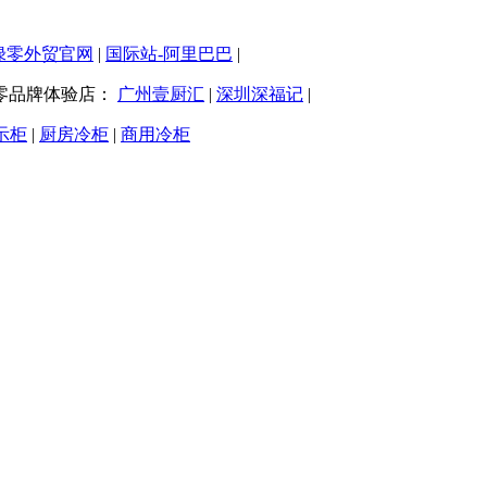
绿零外贸官网
|
国际站-阿里巴巴
|
零品牌体验店：
广州壹厨汇
|
深圳深福记
|
示柜
|
厨房冷柜
|
商用冷柜