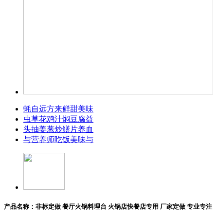
蚝自远方来鲜甜美味
虫草花鸡汁焖豆腐益
头抽姜葱炒鳝片养血
与营养师吃饭美味与
产品名称：非标定做 餐厅火锅料理台 火锅店快餐店专用 厂家定做 专业专注